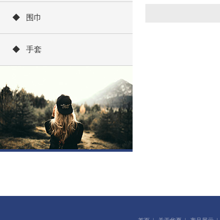
◆ 围巾
◆ 手套