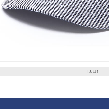
[ 返 回 ]