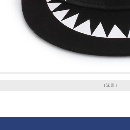
[ 返 回 ]