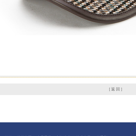
[ 返 回 ]